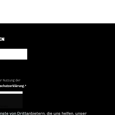
EN
ur Nutzung der
schutzerklärung.*
iendly
Captcha ⇗
ste von Drittanbietern, die uns helfen, unser