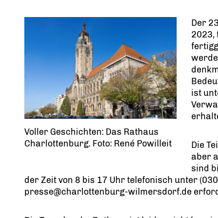
Der 23
2023, 
fertig
werde
denkm
Bedeut
ist un
Verwal
erhalt
Voller Geschichten: Das Rathaus
Charlottenburg. Foto: René Powilleit
Die Te
aber 
sind b
der Zeit von 8 bis 17 Uhr telefonisch unter (0
presse@charlottenburg-wilmersdorf.de erford