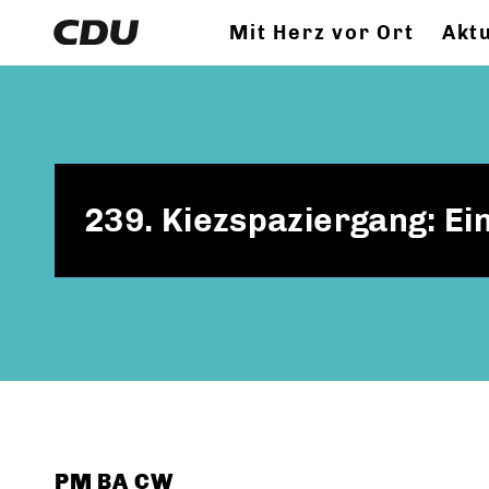
Mit Herz vor Ort
Akt
239. Kiezspaziergang: E
PM BA CW